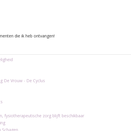
menten die ik heb ontvangen!
eligheid
ing De Vrouw - De Cyclus
ts
, fysiotherapeutische zorg blijft beschikbaar
ing
m Schagen