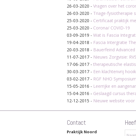
26-03-2020
-
Vragen over het coro
26-03-2020
-
Triage-fysiotherapie 
25-03-2020
-
Certificaat praktijk m
25-03-2020
-
Corona/ COVID-19
03-09-2019
-
Wat is Fascia Integra
19-04-2018
-
Fascia Intergratie The
20-03-2018
-
Bauerfeind Advanced
11-07-2017
-
Nieuws Zorgvisie: RVS 
17-06-2017
-
therapeutische elast
30-03-2017
-
Een klachtenvrij hooi
03-02-2017
-
RGF NHO Symposium '
15-05-2016
-
Leerrijke en aangena
15-04-2016
-
Geslaagd cursus thera
12-12-2015
-
Nieuwe website voor
Contact
Heef
Praktijk Noord