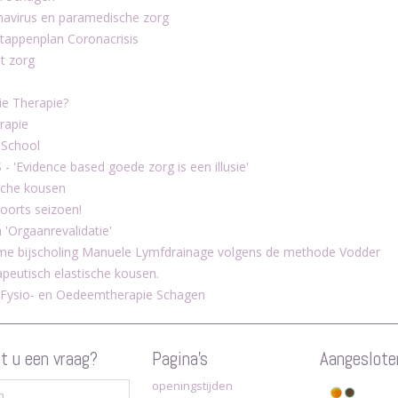
navirus en paramedische zorg
stappenplan Coronacrisis
et zorg
tie Therapie?
rapie
 School
- 'Evidence based goede zorg is een illusie'
ische kousen
koorts seizoen!
Orgaanrevalidatie'
me bijscholing Manuele Lymfdrainage volgens de methode Vodder
peutisch elastische kousen.
 Fysio- en Oedeemtherapie Schagen
t u een vraag?
Pagina's
Aangesloten
openingstijden